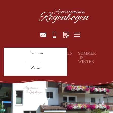
HOME
Preise
Sommer
APPARTEMENTS
BUCHEN
SOMMER
&
WINTER
ANFRAGE
Winter