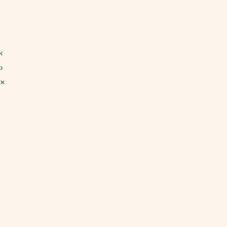
‹
›
×